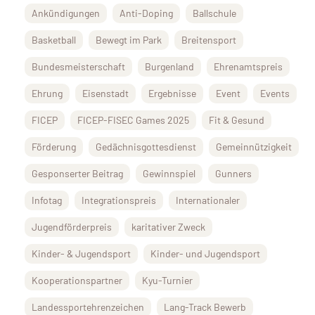
Ankündigungen
Anti-Doping
Ballschule
Basketball
Bewegt im Park
Breitensport
Bundesmeisterschaft
Burgenland
Ehrenamtspreis
Ehrung
Eisenstadt
Ergebnisse
Event
Events
FICEP
FICEP-FISEC Games 2025
Fit & Gesund
Förderung
Gedächnisgottesdienst
Gemeinnützigkeit
Gesponserter Beitrag
Gewinnspiel
Gunners
Infotag
Integrationspreis
Internationaler
Jugendförderpreis
karitativer Zweck
Kinder- & Jugendsport
Kinder- und Jugendsport
Kooperationspartner
Kyu-Turnier
Landessportehrenzeichen
Lang-Track Bewerb