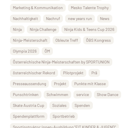
Marketing & Kommunikation
Mesko Talente Trophy
Nachhaltigkeit
Nachruf
new years run
News
Ninja
Ninja Challenge
Ninja Kids & Teens Cup 2026
Ninja-Meisterschaft
Obleute Treff
ÖBS Kongress
Olympia 2026
ÖM
Österreichische Ninja-Meisterschaften by SPORTUNION
österreichischer Rekord
Pilotprojekt
Prä
Presseaussendung
Projekt
Punkte mit Klasse
Punschtrinken
Schwimmen
service
Show Dance
Skate Austria Cup
Soziales
Spenden
Spendenplattform
Sportbetrieb
Sportinstruktor:innen-Ausbildung "FIT KINDER & JUGEND"