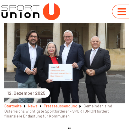
12. Dezember 2025
Startseite
News
Presseaussendung
Gemeinden sind
Österreichs wichtigste Sportförderer – SPORTUNION fordert
finanzielle Entlastung für Kommunen