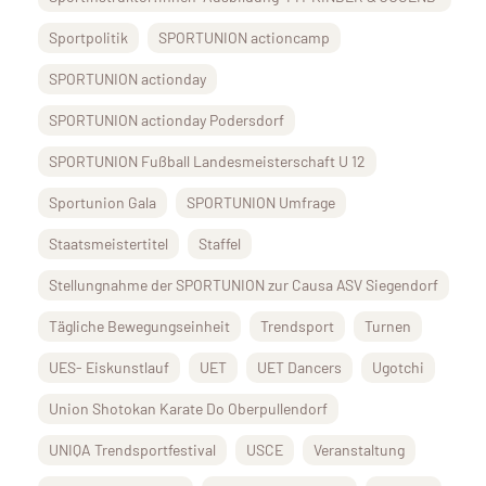
Sportpolitik
SPORTUNION actioncamp
SPORTUNION actionday
SPORTUNION actionday Podersdorf
SPORTUNION Fußball Landesmeisterschaft U 12
Sportunion Gala
SPORTUNION Umfrage
Staatsmeistertitel
Staffel
Stellungnahme der SPORTUNION zur Causa ASV Siegendorf
Tägliche Bewegungseinheit
Trendsport
Turnen
UES- Eiskunstlauf
UET
UET Dancers
Ugotchi
Union Shotokan Karate Do Oberpullendorf
UNIQA Trendsportfestival
USCE
Veranstaltung