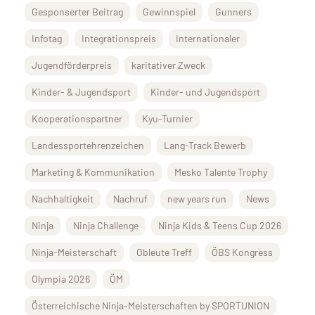
Gesponserter Beitrag
Gewinnspiel
Gunners
Infotag
Integrationspreis
Internationaler
Jugendförderpreis
karitativer Zweck
Kinder- & Jugendsport
Kinder- und Jugendsport
Kooperationspartner
Kyu-Turnier
Landessportehrenzeichen
Lang-Track Bewerb
Marketing & Kommunikation
Mesko Talente Trophy
Nachhaltigkeit
Nachruf
new years run
News
Ninja
Ninja Challenge
Ninja Kids & Teens Cup 2026
Ninja-Meisterschaft
Obleute Treff
ÖBS Kongress
Olympia 2026
ÖM
Österreichische Ninja-Meisterschaften by SPORTUNION