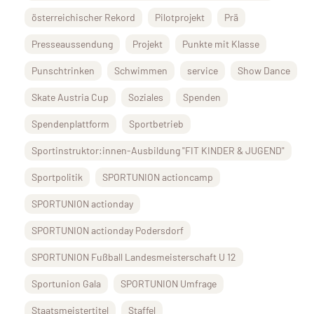
österreichischer Rekord
Pilotprojekt
Prä
Presseaussendung
Projekt
Punkte mit Klasse
Punschtrinken
Schwimmen
service
Show Dance
Skate Austria Cup
Soziales
Spenden
Spendenplattform
Sportbetrieb
Sportinstruktor:innen-Ausbildung "FIT KINDER & JUGEND"
Sportpolitik
SPORTUNION actioncamp
SPORTUNION actionday
SPORTUNION actionday Podersdorf
SPORTUNION Fußball Landesmeisterschaft U 12
Sportunion Gala
SPORTUNION Umfrage
Staatsmeistertitel
Staffel