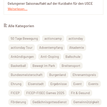
Gelungener Saisonauftakt auf der Kurzbahn für den USCE
Weiterlesen...
Alle Kategorien
50 Tage Bewegung
actioncamp
actionday
actionday Tour
Adventempfang
Akademie
Ankündigungen
Anti-Doping
Ballschule
Basketball
Bewegt im Park
Breitensport
Bundesmeisterschaft
Burgenland
Ehrenamtspreis
Ehrung
Eisenstadt
Ergebnisse
Event
Events
FICEP
FICEP-FISEC Games 2025
Fit & Gesund
Förderung
Gedächnisgottesdienst
Gemeinnützigkeit