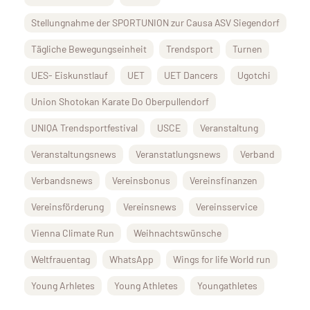
Stellungnahme der SPORTUNION zur Causa ASV Siegendorf
Tägliche Bewegungseinheit
Trendsport
Turnen
UES- Eiskunstlauf
UET
UET Dancers
Ugotchi
Union Shotokan Karate Do Oberpullendorf
UNIQA Trendsportfestival
USCE
Veranstaltung
Veranstaltungsnews
Veranstatlungsnews
Verband
Verbandsnews
Vereinsbonus
Vereinsfinanzen
Vereinsförderung
Vereinsnews
Vereinsservice
Vienna Climate Run
Weihnachtswünsche
Weltfrauentag
WhatsApp
Wings for life World run
Young Arhletes
Young Athletes
Youngathletes