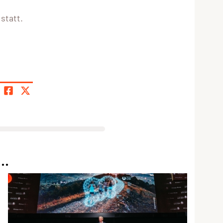
statt.
..