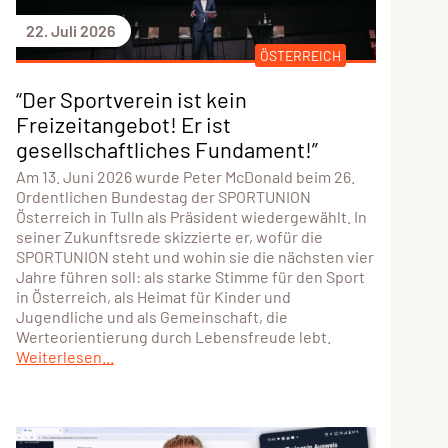
22. Juli 2026
ÖSTERREICH
“Der Sportverein ist kein
Freizeitangebot! Er ist
gesellschaftliches Fundament!”
Am 13. Juni 2026 wurde Peter McDonald beim 26.
Ordentlichen Bundestag der SPORTUNION
Österreich in Tulln als Präsident wiedergewählt. In
seiner Zukunftsrede skizzierte er, wofür die
SPORTUNION steht und wohin sie die nächsten vier
Jahre führen soll: als starke Stimme für den Sport
in Österreich, als Heimat für Kinder und
Jugendliche und als Gemeinschaft, die
Werteorientierung durch Lebensfreude lebt.
Weiterlesen...