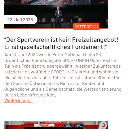
22. Juli 2026
ÖSTERREICH
“Der Sportverein ist kein Freizeitangebot!
Er ist gesellschaftliches Fundament!”
Am 13. Juni 2026 wurde Peter McDonald beim 26.
Ordentlichen Bundestag der SPORTUNION Österreich in
Tulln als Präsident wiedergewählt. In seiner Zukunftsrede
skizzierte er, wofür die SPORTUNION steht und wohin sie
die nächsten vier Jahre führen soll: als starke Stimme für
den Sport in Österreich, als Heimat für Kinder und
Jugendliche und als Gemeinschaft, die Werteorientierung
durch Lebensfreude lebt.
Weiterlesen...