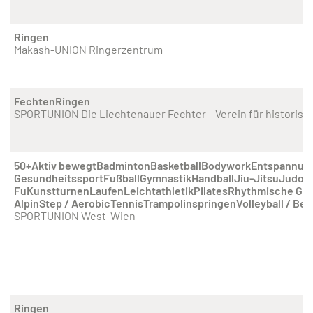
Ringen
Makash-UNION Ringerzentrum
Fechten
Ringen
SPORTUNION Die Liechtenauer Fechter – Verein für historisc
50+
Aktiv bewegt
Badminton
Basketball
Bodywork
Entspannun
Gesundheitssport
Fußball
Gymnastik
Handball
Jiu-Jitsu
Judo
K
Fu
Kunstturnen
Laufen
Leichtathletik
Pilates
Rhythmische Gy
Alpin
Step / Aerobic
Tennis
Trampolinspringen
Volleyball / Be
SPORTUNION West-Wien
Ringen