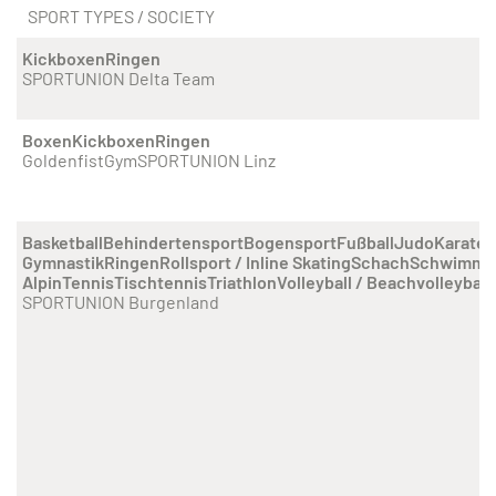
SPORT TYPES / SOCIETY
Kickboxen
Ringen
SPORTUNION Delta Team
Boxen
Kickboxen
Ringen
GoldenfistGymSPORTUNION Linz
Basketball
Behindertensport
Bogensport
Fußball
Judo
Karate
K
Gymnastik
Ringen
Rollsport / Inline Skating
Schach
Schwimme
Alpin
Tennis
Tischtennis
Triathlon
Volleyball / Beachvolleyball
SPORTUNION Burgenland