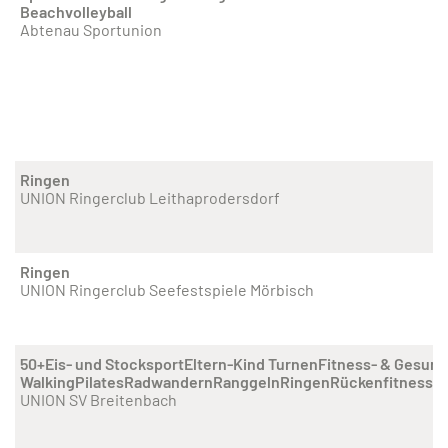
Beachvolleyball
Abtenau Sportunion
Ringen
UNION Ringerclub Leithaprodersdorf
Ringen
UNION Ringerclub Seefestspiele Mörbisch
50+
Eis- und Stocksport
Eltern-Kind Turnen
Fitness- & Gesund
Walking
Pilates
Radwandern
Ranggeln
Ringen
Rückenfitness
Sk
UNION SV Breitenbach