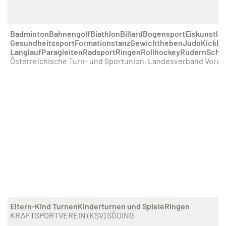
Badminton
Bahnengolf
Biathlon
Billard
Bogensport
Eiskunstlau
Gesundheitssport
Formationstanz
Gewichtheben
Judo
Kickbo
Langlauf
Paragleiten
Radsport
Ringen
Rollhockey
Rudern
Scha
Österreichische Turn- und Sportunion, Landesverband Vorar
Eltern-Kind Turnen
Kinderturnen und Spiele
Ringen
KRAFTSPORTVEREIN (KSV) SÖDING