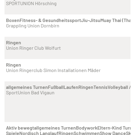
SPORTUNION Hörsching
Boxen
Fitness- & Gesundheitssport
Jiu-Jitsu
Muay Thai (Thai
Grappling Union Dornbirn
Ringen
Union Ringer Club Wolfurt
Ringen
Union Ringerclub Simon Installationen Mäder
allgemeines Turnen
Fußball
Laufen
Ringen
Tennis
Volleyball / 
SportUnion Bad Vigaun
Aktiv bewegt
allgemeines Turnen
Bodywork
Eltern-Kind Turn
Spiele
Nordisch Langlauf
Ringen
Schwimmen
Show Dance
Ski 