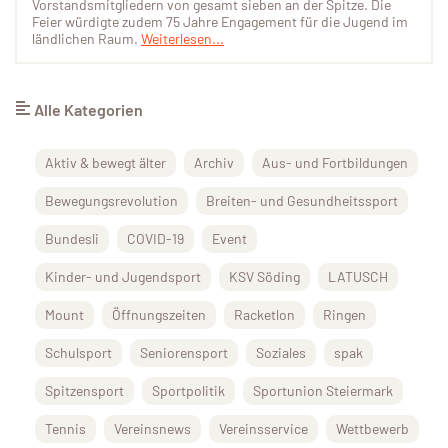
Vorstandsmitgliedern von gesamt sieben an der Spitze. Die
Feier würdigte zudem 75 Jahre Engagement für die Jugend im
ländlichen Raum.
Weiterlesen...
Alle Kategorien
Aktiv & bewegt älter
Archiv
Aus- und Fortbildungen
Bewegungsrevolution
Breiten- und Gesundheitssport
Bundesli
COVID-19
Event
Kinder- und Jugendsport
KSV Söding
LATUSCH
Mount
Öffnungszeiten
Racketlon
Ringen
Schulsport
Seniorensport
Soziales
spak
Spitzensport
Sportpolitik
Sportunion Steiermark
Tennis
Vereinsnews
Vereinsservice
Wettbewerb