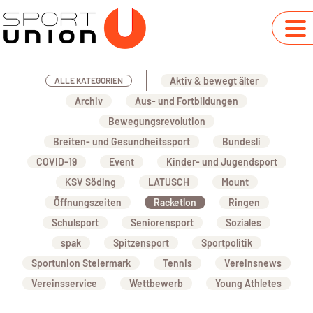
Aktiv & bewegt älter
ALLE KATEGORIEN
Archiv
Aus- und Fortbildungen
Bewegungsrevolution
Breiten- und Gesundheitssport
Bundesli
COVID-19
Event
Kinder- und Jugendsport
KSV Söding
LATUSCH
Mount
Öffnungszeiten
Racketlon
Ringen
Schulsport
Seniorensport
Soziales
spak
Spitzensport
Sportpolitik
Sportunion Steiermark
Tennis
Vereinsnews
Vereinsservice
Wettbewerb
Young Athletes