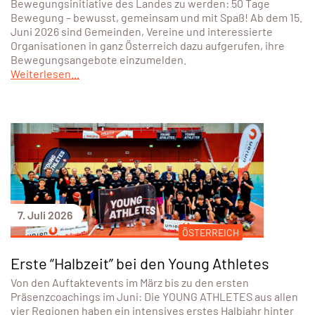
Bewegungsinitiative des Landes zu werden: 50 Tage
Bewegung – bewusst, gemeinsam und mit Spaß! Ab dem 15.
Juni 2026 sind Gemeinden, Vereine und interessierte
Organisationen in ganz Österreich dazu aufgerufen, ihre
Bewegungsangebote einzumelden.
Weiterlesen...
7. Juli 2026
ÖSTERREICH
Erste “Halbzeit” bei den Young Athletes
Von den Auftaktevents im März bis zu den ersten
Präsenzcoachings im Juni: Die YOUNG ATHLETES aus allen
vier Regionen haben ein intensives erstes Halbjahr hinter