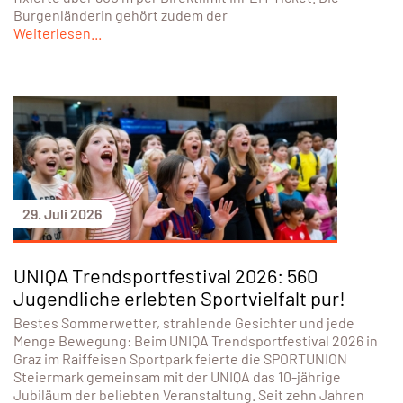
Burgenländerin gehört zudem der
Weiterlesen...
29. Juli 2026
UNIQA Trendsportfestival 2026: 560
Jugendliche erlebten Sportvielfalt pur!
Bestes Sommerwetter, strahlende Gesichter und jede
Menge Bewegung: Beim UNIQA Trendsportfestival 2026 in
Graz im Raiffeisen Sportpark feierte die SPORTUNION
Steiermark gemeinsam mit der UNIQA das 10-jährige
Jubiläum der beliebten Veranstaltung. Seit zehn Jahren