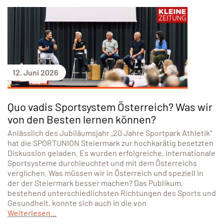
12. Juni 2026
Quo vadis Sportsystem Österreich? Was wir
von den Besten lernen können?
Anlässlich des Jubiläumsjahr „20 Jahre Sportpark Athletik“
hat die SPORTUNION Steiermark zur hochkarätig besetzten
Diskussion geladen. Es wurden erfolgreiche, internationale
Sportsysteme durchleuchtet und mit dem Österreichs
verglichen. Was müssen wir in Österreich und speziell in
der der Steiermark besser machen? Das Publikum,
bestehend unterschiedlichsten Richtungen des Sports und
Gesundheit, konnte sich auch in die von
Weiterlesen...