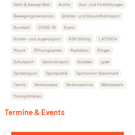
Aktiv & bewegt älter
Archiv
Aus- und Fortbildungen
Bewegungsrevolution
Breiten- und Gesundheitssport
Bundesli
COVID-19
Event
Kinder- und Jugendsport
KSV Söding
LATUSCH
Mount
Öffnungszeiten
Racketlon
Ringen
Schulsport
Seniorensport
Soziales
spak
Spitzensport
Sportpolitik
Sportunion Steiermark
Tennis
Vereinsnews
Vereinsservice
Wettbewerb
Young Athletes
Termine & Events