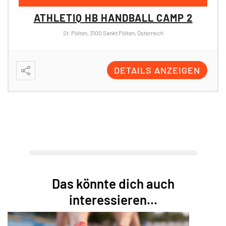
LL CAMP 2
terreich
LS ANZEIGEN
21 - 23 AUGUST 2026
ÜBUNGSLEITER:IN BASIS
SPORTZENTRUM NÖ, Dr. Adolf Schärf-Straße 25, Sankt 
DETAILS 
Das könnte dich auch
interessieren...