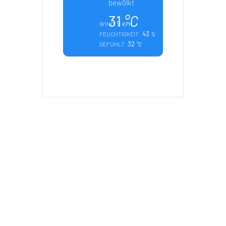
bewölkt
31
°C
9
WIND:
KPH
43
FEUCHTIGKEIT:
%
32
GEFÜHLT:
°C