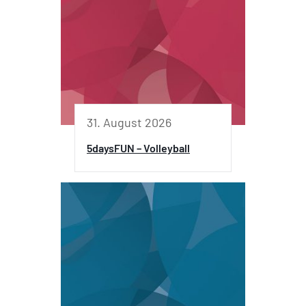
31. August 2026
5daysFUN – Volleyball