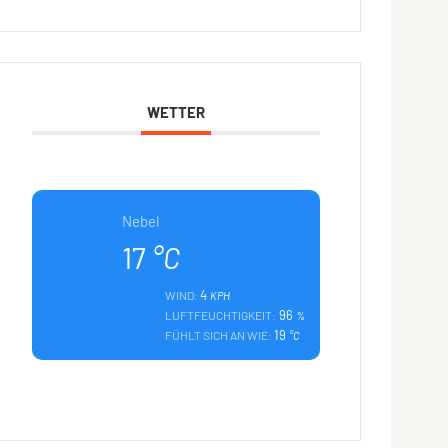
WETTER
Nebel
17
°C
4
WIND:
KPH
96
LUFTFEUCHTIGKEIT:
%
19
FÜHLT SICH AN WIE:
°C