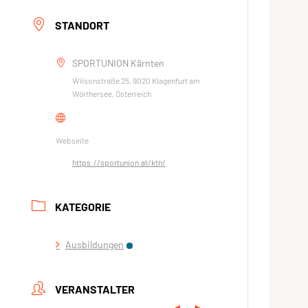
STANDORT
SPORTUNION Kärnten
Wilsonstraße 25, 9020 Klagenfurt am
Wörthersee, Österreich
Webseite
https://sportunion.at/ktn/
KATEGORIE
Ausbildungen
VERANSTALTER