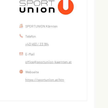
SPORTUNION Kärnten
Telefon
+43 463 / 23 184
E-Mail
office@sportunion-kaernten.at
Webseite
https://sportunion.at/ktn