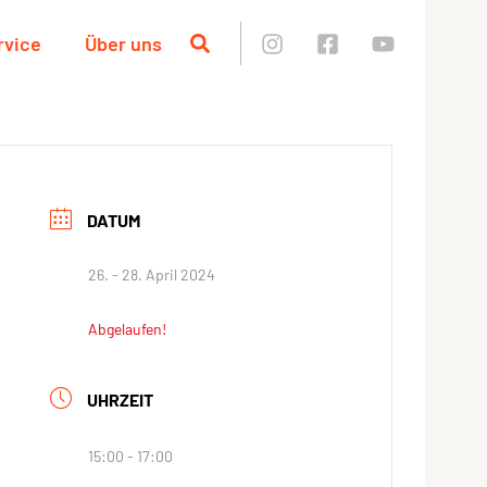
rvice
Über uns
DATUM
26. - 28. April 2024
Abgelaufen!
UHRZEIT
15:00 - 17:00