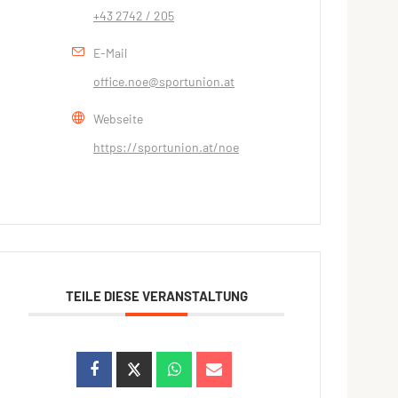
+43 2742 / 205
E-Mail
office.noe@sportunion.at
Webseite
https://sportunion.at/noe
TEILE DIESE VERANSTALTUNG