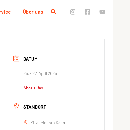
rvice
Über uns
DATUM
25. - 27. April 2025
Abgelaufen!
STANDORT
Kitzsteinhorn Kaprun