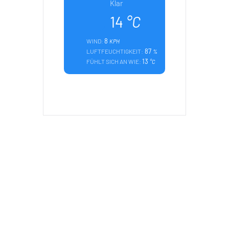
Klar
14
°C
8
WIND:
KPH
87
LUFTFEUCHTIGKEIT:
%
13
FÜHLT SICH AN WIE:
°C