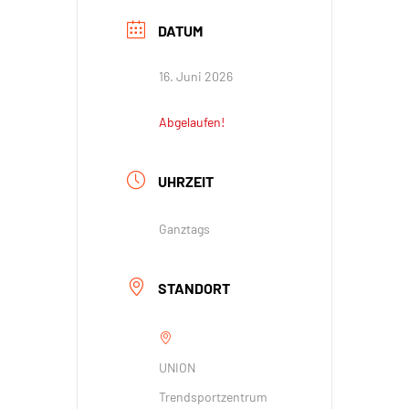
DATUM
16. Juni 2026
Abgelaufen!
UHRZEIT
Ganztags
STANDORT
UNION
Trendsportzentrum