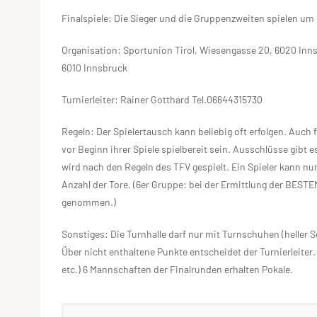
Finalspiele: Die Sieger und die Gruppenzweiten spielen um d
Organisation: Sportunion Tirol, Wiesengasse 20, 6020 Inns
6010 Innsbruck
Turnierleiter: Rainer Gotthard Tel.06644315730
Regeln: Der Spielertausch kann beliebig oft erfolgen. Auch
vor Beginn ihrer Spiele spielbereit sein. Ausschlüsse gibt e
wird nach den Regeln des TFV gespielt. Ein Spieler kann nu
Anzahl der Tore. (6er Gruppe: bei der Ermittlung der BESTEN
genommen.)
Sonstiges: Die Turnhalle darf nur mit Turnschuhen (heller S
Über nicht enthaltene Punkte entscheidet der Turnierleiter
etc.) 6 Mannschaften der Finalrunden erhalten Pokale.