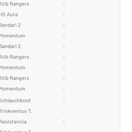
Atib Rangers
:
HS Aura
:
Bandari 2
:
 Momentum
:
Bandari 2
:
Atib Rangers
:
 Momentum
:
Atib Rangers
:
 Momentum
:
Schlauchboot
:
Trinkventus T.
:
Resistencia
: