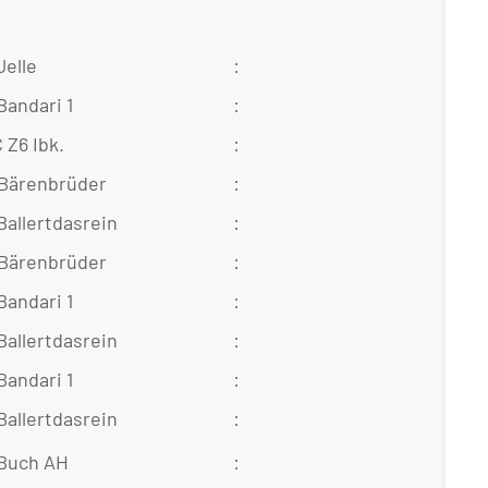
Jelle
:
Bandari 1
:
C Z6 Ibk.
:
Bärenbrüder
:
Ballertdasrein
:
Bärenbrüder
:
Bandari 1
:
Ballertdasrein
:
Bandari 1
:
Ballertdasrein
:
Buch AH
: