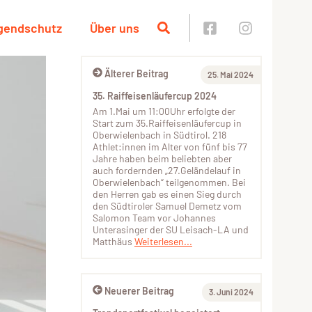
ugendschutz
Über uns
Älterer Beitrag
25. Mai 2024
35. Raiffeisenläufercup 2024
Am 1.Mai um 11:00Uhr erfolgte der
Start zum 35.Raiffeisenläufercup in
Oberwielenbach in Südtirol. 218
Athlet:innen im Alter von fünf bis 77
Jahre haben beim beliebten aber
auch fordernden „27.Geländelauf in
Oberwielenbach“ teilgenommen. Bei
den Herren gab es einen Sieg durch
den Südtiroler Samuel Demetz vom
Salomon Team vor Johannes
Unterasinger der SU Leisach-LA und
Matthäus
Weiterlesen...
Neuerer Beitrag
3. Juni 2024