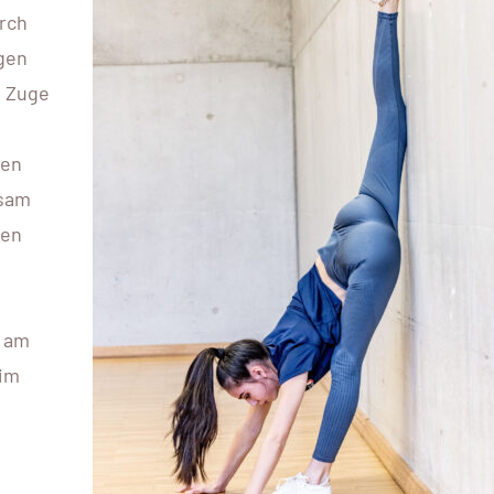
urch
gen
m Zuge
hen
nsam
hen
n am
 im