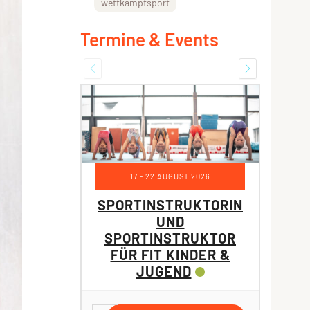
wettkampfsport
Termine & Events
VE
MODU
UM 
17 - 22 AUGUST 2026
SPORTINSTRUKTORIN
UND
D
SPORTINSTRUKTOR
FÜR FIT KINDER &
JUGEND