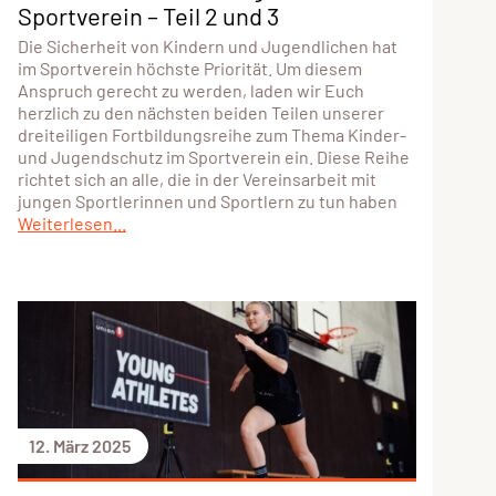
Sportverein – Teil 2 und 3
Die Sicherheit von Kindern und Jugendlichen hat
im Sportverein höchste Priorität. Um diesem
Anspruch gerecht zu werden, laden wir Euch
herzlich zu den nächsten beiden Teilen unserer
dreiteiligen Fortbildungsreihe zum Thema Kinder-
und Jugendschutz im Sportverein ein. Diese Reihe
richtet sich an alle, die in der Vereinsarbeit mit
jungen Sportlerinnen und Sportlern zu tun haben
Weiterlesen...
12. März 2025