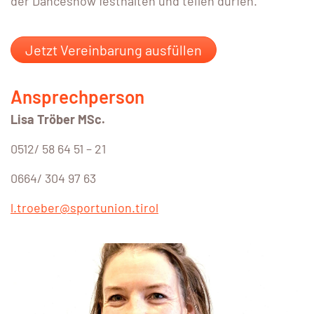
der Danceshow festhalten und teilen dürfen.
Jetzt Vereinbarung ausfüllen
Ansprechperson
Lisa Tröber MSc.
0512/ 58 64 51 – 21
0664/ 304 97 63
l.troeber@sportunion.tirol