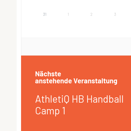
31
1
2
3
Nächste
anstehende Veranstaltung
AthletiQ HB Handball
Camp 1