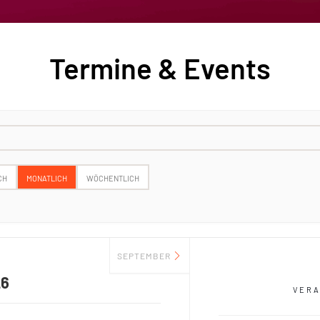
Termine & Events
CH
MONATLICH
WÖCHENTLICH
SEPTEMBER
26
VER