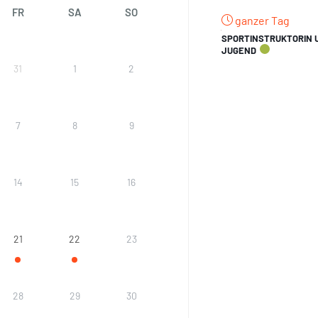
FR
SA
SO
ganzer Tag
SPORTINSTRUKTORIN U
JUGEND
31
1
2
7
8
9
14
15
16
21
22
23
28
29
30