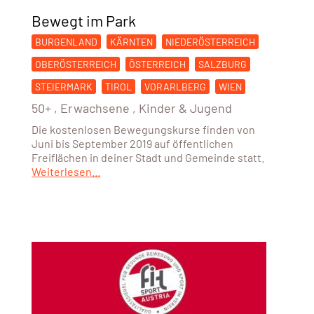
Bewegt im Park
BURGENLAND
KÄRNTEN
NIEDERÖSTERREICH
OBERÖSTERREICH
ÖSTERREICH
SALZBURG
STEIERMARK
TIROL
VORARLBERG
WIEN
50+
,
Erwachsene
,
Kinder & Jugend
Die kostenlosen Bewegungskurse finden von
Juni bis September 2019 auf öffentlichen
Freiflächen in deiner Stadt und Gemeinde statt.
Weiterlesen...