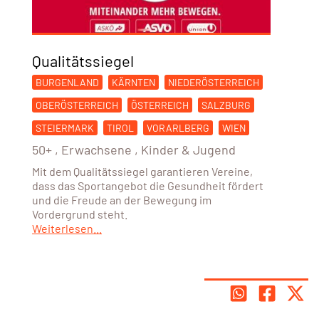
Qualitätssiegel
BURGENLAND
KÄRNTEN
NIEDERÖSTERREICH
OBERÖSTERREICH
ÖSTERREICH
SALZBURG
STEIERMARK
TIROL
VORARLBERG
WIEN
50+
,
Erwachsene
,
Kinder & Jugend
Mit dem Qualitätssiegel garantieren Vereine,
dass das Sportangebot die Gesundheit fördert
und die Freude an der Bewegung im
Vordergrund steht.
Weiterlesen...