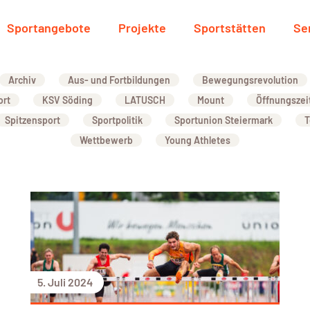
Sportangebote
Projekte
Sportstätten
Se
Archiv
Aus- und Fortbildungen
Bewegungsrevolution
ort
KSV Söding
LATUSCH
Mount
Öffnungszei
Spitzensport
Sportpolitik
Sportunion Steiermark
T
Wettbewerb
Young Athletes
5. Juli 2024