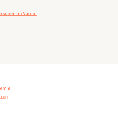
rsonen im Verein
demie
trag