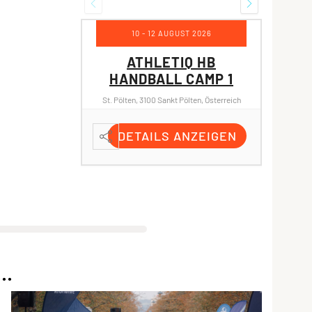
10 - 12 AUGUST 2026
ATHLETIQ HB
HANDBALL CAMP 1
HA
St. Pölten, 3100 Sankt Pölten, Österreich
St. Pölt
DETAILS ANZEIGEN
D
..