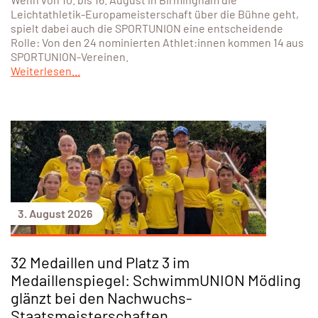
Leichtathletik-Europameisterschaft über die Bühne geht,
spielt dabei auch die SPORTUNION eine entscheidende
Rolle: Von den 24 nominierten Athlet:innen kommen 14 aus
SPORTUNION-Vereinen.
Weiterlesen...
3. August 2026
32 Medaillen und Platz 3 im
Medaillenspiegel: SchwimmUNION Mödling
glänzt bei den Nachwuchs-
Staatsmeisterschaften