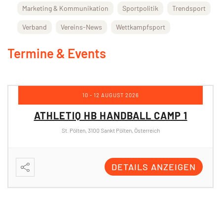
Marketing & Kommunikation
Sportpolitik
Trendsport
Verband
Vereins-News
Wettkampfsport
Termine & Events
17 - 19 AUGUST 2026
CAMP 1
ATHLETIQ HB HANDBALL CAM
h
St. Pölten, 3100 Sankt Pölten, Österreich
ANZEIGEN
DETAILS ANZ