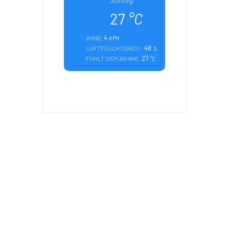
Sonnig
27
°C
4
WIND:
KPH
48
LUFTFEUCHTIGKEIT:
%
27
FÜHLT SICH AN WIE:
°C