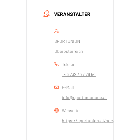
VERANSTALTER
SPORTUNION
Oberösterreich
Telefon
+43 732 / 77 78 54
E-Mail
info@sportunionooe.at
Webseite
https://sportunion.at/ooe/