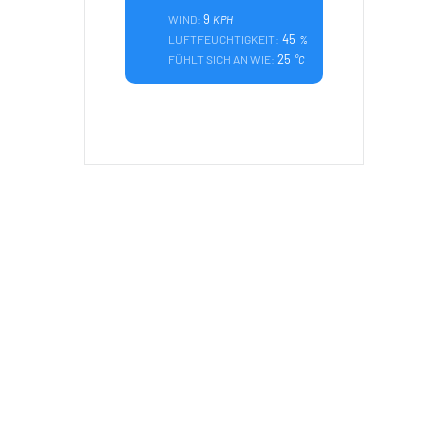
9
WIND:
KPH
45
LUFTFEUCHTIGKEIT:
%
25
FÜHLT SICH AN WIE:
°C