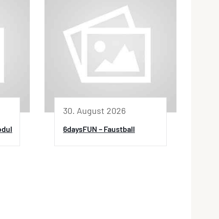
30. August 2026
odul
6daysFUN – Faustball