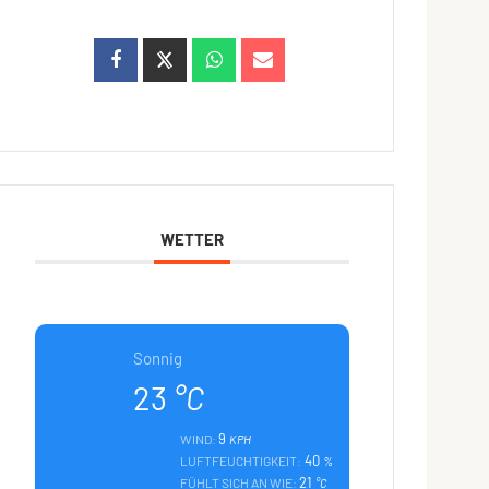
WETTER
Sonnig
23
°C
9
WIND:
KPH
40
LUFTFEUCHTIGKEIT:
%
21
FÜHLT SICH AN WIE:
°C