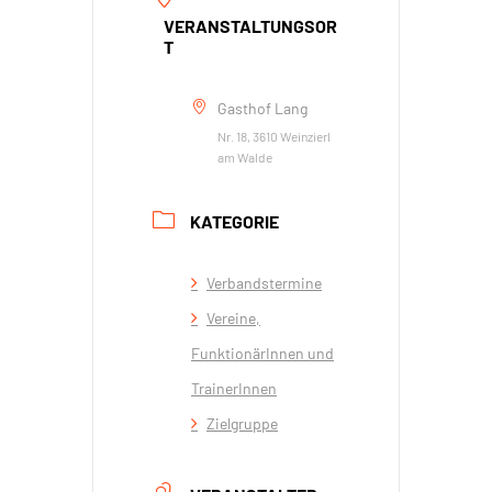
VERANSTALTUNGSOR
T
Gasthof Lang
Nr. 18, 3610 Weinzierl
am Walde
KATEGORIE
Verbandstermine
Vereine,
FunktionärInnen und
TrainerInnen
Zielgruppe