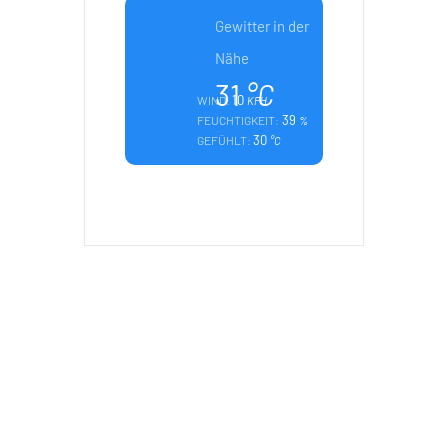
Gewitter in der
Nähe
31
°C
10
WIND:
KPH
39
FEUCHTIGKEIT:
%
30
GEFÜHLT:
°C