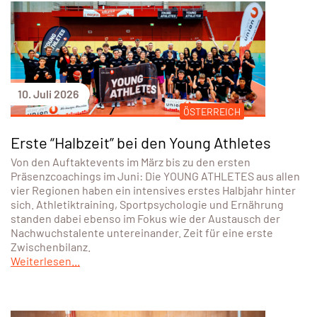
10. Juli 2026
ÖSTERREICH
Erste “Halbzeit” bei den Young Athletes
Von den Auftaktevents im März bis zu den ersten
Präsenzcoachings im Juni: Die YOUNG ATHLETES aus allen
vier Regionen haben ein intensives erstes Halbjahr hinter
sich. Athletiktraining, Sportpsychologie und Ernährung
standen dabei ebenso im Fokus wie der Austausch der
Nachwuchstalente untereinander. Zeit für eine erste
Zwischenbilanz.
Weiterlesen...