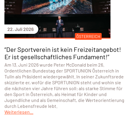
22. Juli 2026
ÖSTERREICH
“Der Sportverein ist kein Freizeitangebot!
Er ist gesellschaftliches Fundament!”
Am 13. Juni 2026 wurde Peter McDonald beim 26.
Ordentlichen Bundestag der SPORTUNION Österreich in
Tulln als Präsident wiedergewählt. In seiner Zukunftsrede
skizzierte er, wofür die SPORTUNION steht und wohin sie
die nächsten vier Jahre führen soll: als starke Stimme für
den Sport in Österreich, als Heimat für Kinder und
Jugendliche und als Gemeinschaft, die Werteorientierung
durch Lebensfreude lebt.
Weiterlesen...