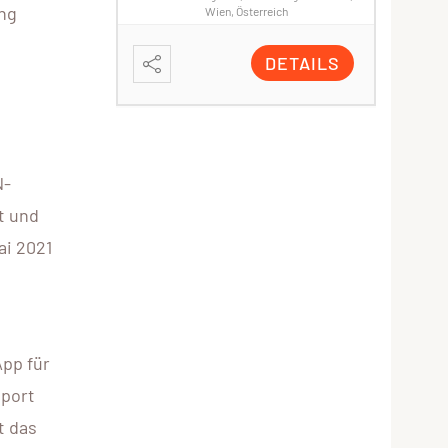
ung
Wien, Österreich
Turnsaal
DETAILS
N-
t und
ai 2021
App für
sport
t das