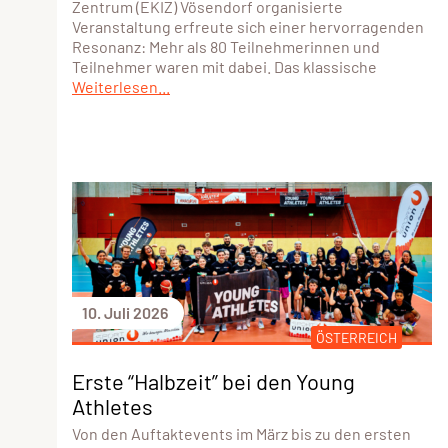
Zentrum (EKIZ) Vösendorf organisierte
Veranstaltung erfreute sich einer hervorragenden
Resonanz: Mehr als 80 Teilnehmerinnen und
Teilnehmer waren mit dabei. Das klassische
Weiterlesen...
10. Juli 2026
ÖSTERREICH
Erste “Halbzeit” bei den Young
Athletes
Von den Auftaktevents im März bis zu den ersten