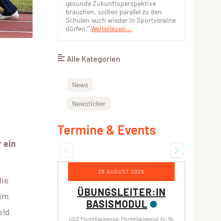
gesunde Zukunftsperspektive
brauchen, sollten parallel zu den
Schulen auch wieder in Sportvereine
dürfen.“
Weiterlesen...
Alle Kategorien
News
Newsticker
Termine & Events
 ein
28 AUGUST 2026
1
die
ÜBUNGSLEITER:IN
ÜB
eim
BASISMODUL
S
eld
K
USZ Porzellangasse, Porzellangasse 14-16,