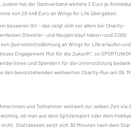
t, zudem hat der Dachverband weitere 2 Euro je Anmeld
mme von 20.446 Euro an Wings for Life übergeben.
m besseren Ort – das zeigt sich vor allem bei Charity-
enfesten Silvester- und Neujahrslauf haben rund 3.000
 von Querschnittslähmung an Wings for Life erlaufen und
dieses Engagement Mut für die Zukunft“, so SPORTUNIO
Spenderinnen und Spendern für die Unterstützung bedank
owie den bevorstehenden weltweiten Charity-Run am 09. M
nehmerinnen und Teilnehmer weltweit zur selben Zeit via 
s unwichtig, ob man aus dem Spitzensport oder dem Hobby
nicht. Stattdessen setzt sich 30 Minuten nach dem Star