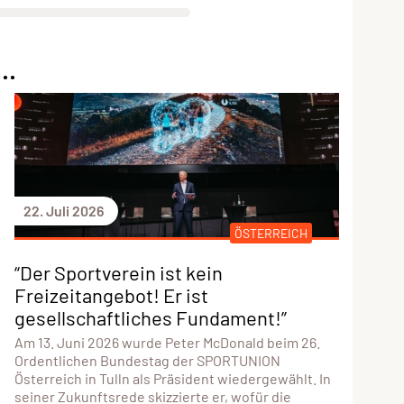
..
22. Juli 2026
ÖSTERREICH
“Der Sportverein ist kein
Freizeitangebot! Er ist
gesellschaftliches Fundament!”
Am 13. Juni 2026 wurde Peter McDonald beim 26.
Ordentlichen Bundestag der SPORTUNION
Österreich in Tulln als Präsident wiedergewählt. In
seiner Zukunftsrede skizzierte er, wofür die