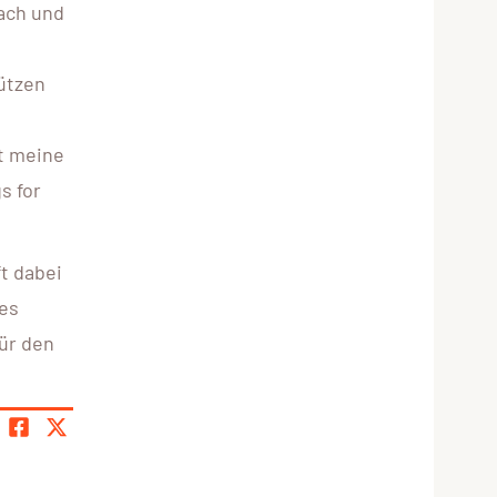
nach und
tützen
t meine
s for
t dabei
tes
für den