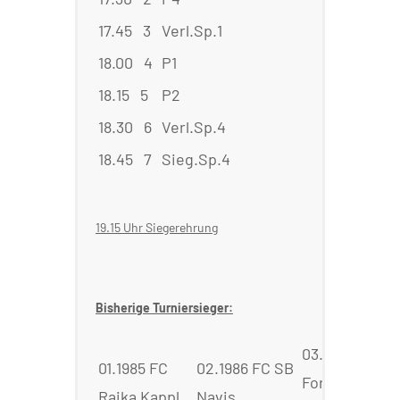
17.45 3
Verl.Sp.1
:
Ver
18.00 4
P1
:
Sie
18.15 5
P2
:
Sieg
18.30 6
Verl.Sp.4
:
Verl
18.45 7
Sieg.Sp.4
:
Sie
19.15 Uhr Siegerehrung
Bisherige Turniersieger:
03.1988 FC
01.1985 FC
02.1986 FC SB
Fortuna
Raika Kappl
Navis