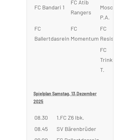
FC Atib
FC Bandari 1
Moscardelli
Rangers
P.A.
FC
FC
FC
Ballertdasrein
Momentum
Resistencia
FC
Trinkventus
T.
Spielplan Samstag, 13.Dezember
2025
08.30
1.FC Z6 Ibk.
:
FC J
08.45
SV Bärenbrüder
:
FC B