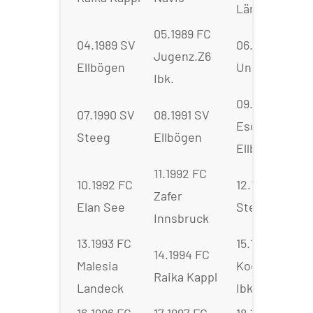
Längenfeld
05.1989 FC
04.1989 SV
06.1990 SPG
Jugenz.Z6
Ellbögen
Union Sölden
Ibk.
09.1991 FC
07.1990 SV
08.1991 SV
Eschenh.
Steeg
Ellbögen
Ellbögen
11.1992 FC
10.1992 FC
12.1993 SV
Zafer
Elan See
Steeg Lechta
Innsbruck
13.1993 FC
15.1995 FC
14.1994 FC
Malesia
Kocatepespo
Raika Kappl
Landeck
Ibk.