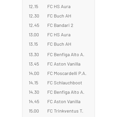
12.15
FC HS Aura
:
FC 
12.30
FC Buch AH
:
FC 
12.45
FC Bandari 2
:
FC 
13.00
FC HS Aura
:
FC 
13.15
FC Buch AH
:
FC 
13.30
FC Benfiga Alto A.
:
FC 
13.45
FC Aston Vanilla
:
FC 
14.00
FC Moscardelli P.A.
:
FC 
14.15
FC Schlauchboot
:
FC 
14.30
FC Benfiga Alto A.
:
FC 
14.45
FC Aston Vanilla
:
FC M
15.00
FC Trinkventus T.
:
FC 