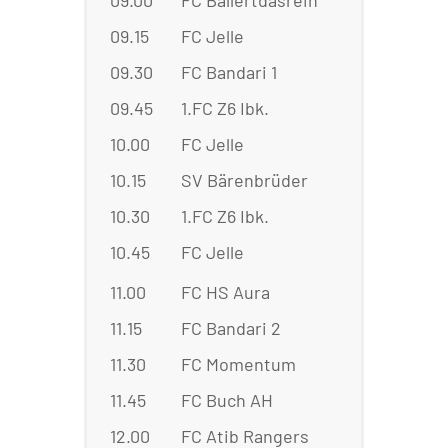
09.00
FC Ballertdasrein
:
1.FC
09.15
FC Jelle
:
SV 
09.30
FC Bandari 1
:
FC 
09.45
1.FC Z6 Ibk.
:
SV 
10.00
FC Jelle
:
FC B
10.15
SV Bärenbrüder
:
FC 
10.30
1.FC Z6 Ibk.
:
FC B
10.45
FC Jelle
:
FC 
11.00
FC HS Aura
:
FC 
11.15
FC Bandari 2
:
FC 
11.30
FC Momentum
:
FC 
11.45
FC Buch AH
:
FC 
12.00
FC Atib Rangers
:
FC 