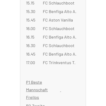
15.15
FC Schlauchboot
:
FC A
15.30
FC Benfiga Alto A.
:
FC M
15.45
FC Aston Vanilla
:
FC 
16.00
FC Schlauchboot
:
FC M
16.15
FC Benfiga Alto A.
:
FC 
16.30
FC Schlauchboot
:
FC 
16.45
FC Benfiga Alto A.
:
FC A
17.00
FC Trinkventus T.
:
FC M
P1 Beste
Mannschaft
Freilos
P2 Zweite