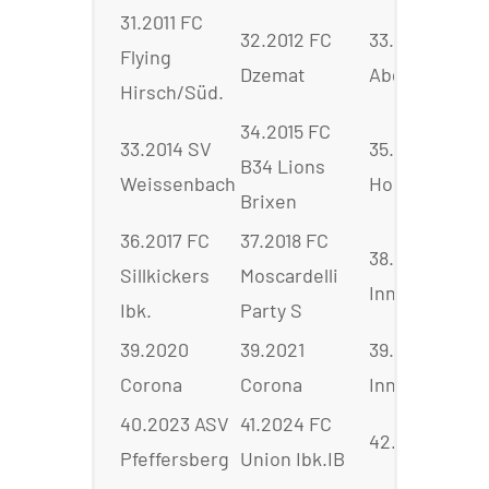
31.2011 FC
32.2012 FC
33.2011
Flying
Dzemat
Abgesagt
Hirsch/Süd.
34.2015 FC
33.2014 SV
35.2016 AFC
B34 Lions
Weissenbach
Hochpusterta
Brixen
36.2017 FC
37.2018 FC
38.2019 FC
Sillkickers
Moscardelli
Innsbruck 06
Ibk.
Party S
39.2020
39.2021
39.2022 FC
Corona
Corona
Innsbruck 06
40.2023 ASV
41.2024 FC
42.2025
Pfeffersberg
Union Ibk.IB