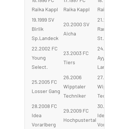
16.1996 FC
17.1997 FC
18.1998 FC
Raika Kappl
Raika Kappl
Raika Kappl
19.1999 SV
21.2001 FC
20.2000 SV
Birlik
Rammler
Aicha
Sp.Landeck
St.Ulrich
22.2002 FC
24.2004 FC
23.2003 FC
Young
Ayyildiz
Tiers
Select.
Landeck
26.2006
27.2007
25.2005 FC
Wipptaler
Wipptaler
Losser Gang
Techniker
Techniker
28.2008 FC
30.2010 FC
29.2009 FC
Idea
Idea
Hochpustertal
Vorarlberg
Vorarlberg