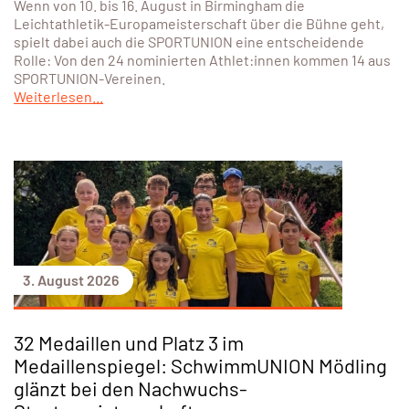
Wenn von 10. bis 16. August in Birmingham die
Leichtathletik-Europameisterschaft über die Bühne geht,
spielt dabei auch die SPORTUNION eine entscheidende
Rolle: Von den 24 nominierten Athlet:innen kommen 14 aus
SPORTUNION-Vereinen.
Weiterlesen...
3. August 2026
32 Medaillen und Platz 3 im
Medaillenspiegel: SchwimmUNION Mödling
glänzt bei den Nachwuchs-