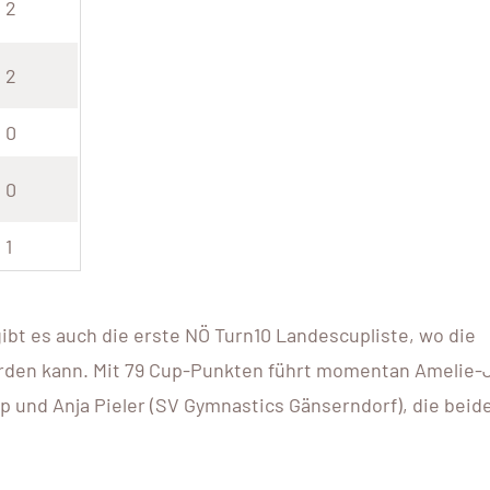
2
2
0
0
10 - 1
ATHL
1
HANDBA
St. Pölten, 3100 
ibt es auch die erste NÖ Turn10 Landescupliste, wo die
DETAI
rden kann. Mit 79 Cup-Punkten führt momentan Amelie-J
 und Anja Pieler (SV Gymnastics Gänserndorf), die beid