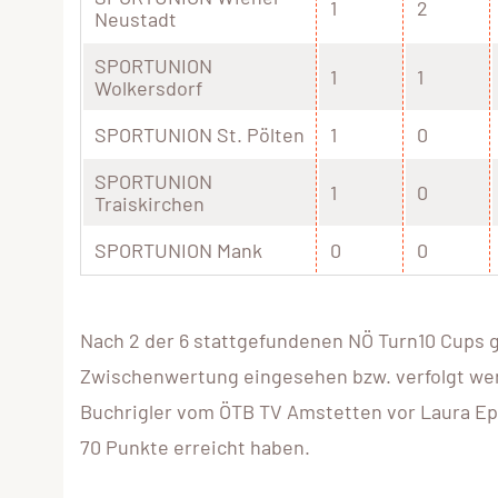
1
2
Neustadt
SPORTUNION
1
1
Wolkersdorf
SPORTUNION St. Pölten
1
0
SPORTUNION
1
0
Traiskirchen
SPORTUNION Mank
0
0
Nach 2 der 6 stattgefundenen NÖ Turn10 Cups g
Zwischenwertung eingesehen bzw. verfolgt we
Buchrigler vom ÖTB TV Amstetten vor Laura Epp
70 Punkte erreicht haben.