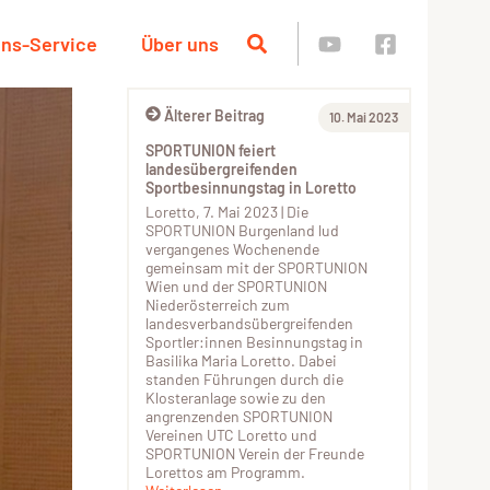
ins-Service
Über uns
Älterer Beitrag
10. Mai 2023
SPORTUNION feiert
landesübergreifenden
Sportbesinnungstag in Loretto
Loretto, 7. Mai 2023 | Die
SPORTUNION Burgenland lud
vergangenes Wochenende
gemeinsam mit der SPORTUNION
Wien und der SPORTUNION
Niederösterreich zum
landesverbandsübergreifenden
Sportler:innen Besinnungstag in
Basilika Maria Loretto. Dabei
standen Führungen durch die
Klosteranlage sowie zu den
angrenzenden SPORTUNION
Vereinen UTC Loretto und
SPORTUNION Verein der Freunde
Lorettos am Programm.