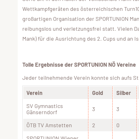
Wettkampfgeräten des österreichischen Turn1
großartigen Organisation der SPORTUNION Mank 
reibungslos und verletzungsfrei statt. Vielen 
Mank) für die Ausrichtung des 2. Cups und an Is
Tolle Ergebnisse der SPORTUNION NÖ Vereine
Jeder teilnehmende Verein konnte sich aufs Sto
Verein
Gold
Silber
SV Gymnastics
3
3
Gänserndorf
ÖTB TV Amstetten
2
0
SPORTUNION Wiener