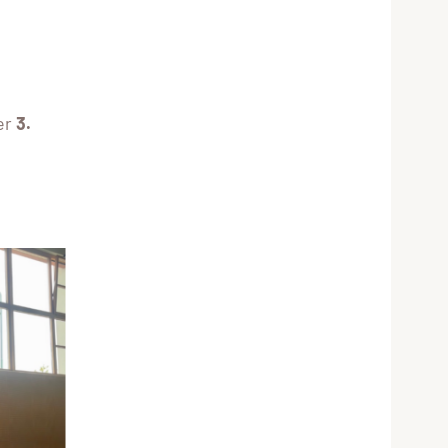
er
3.