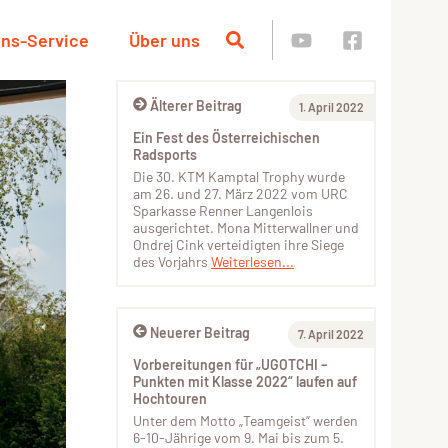
ins-Service
Über uns
Älterer Beitrag
1. April 2022
Ein Fest des Österreichischen
Radsports
Die 30. KTM Kamptal Trophy wurde
am 26. und 27. März 2022 vom URC
Sparkasse Renner Langenlois
ausgerichtet. Mona Mitterwallner und
Ondrej Cink verteidigten ihre Siege
des Vorjahrs
Weiterlesen...
Neuerer Beitrag
7. April 2022
Vorbereitungen für „UGOTCHI –
Punkten mit Klasse 2022“ laufen auf
Hochtouren
Unter dem Motto „Teamgeist“ werden
6-10-Jährige vom 9. Mai bis zum 5.