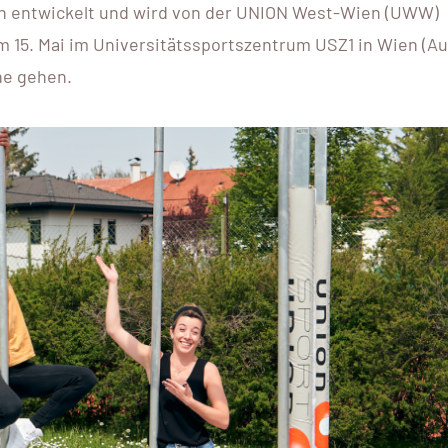
h entwickelt und wird von der UNION West-Wien (UWW)
m 15. Mai im Universitätssportszentrum USZ1 in Wien (Au
ne gehen.
10 - 12 AUG