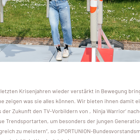
ATHLET
HANDBALL
St. Pölten, 3100 Sankt 
DETAILS 
 letzten Krisenjahren wieder verstärkt in Bewegung brin
e zeigen was sie alles können. Wir bieten ihnen damit e
 der Zukunft den TV-Vorbildern von ‚Ninja Warrior‘ nach
e Trendsportarten, um besonders der jungen Generatio
lgreich zu meistern“, so SPORTUNION-Bundesvorstandsm