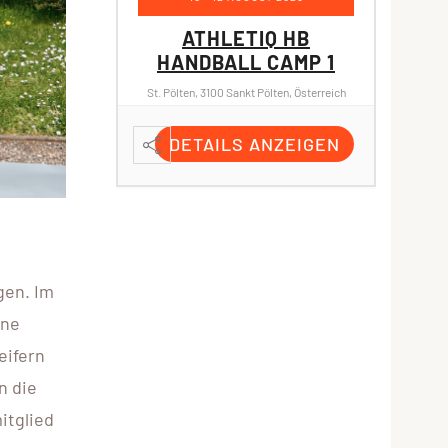
IQ HB
ATHLETIQ HB
 CAMP 1
HANDBALL CAMP 2
Pölten, Österreich
St. Pölten, 3100 Sankt Pölten, Österreich
ANZEIGEN
DETAILS ANZEIGEN
ÜB
B
SPORTZ
Straß
D
gen. Im
ine
eifern
n die
itglied