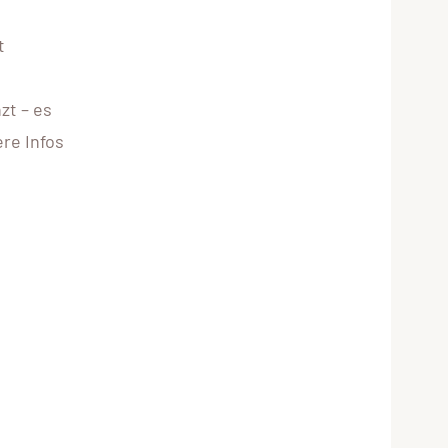
t
zt – es
re Infos