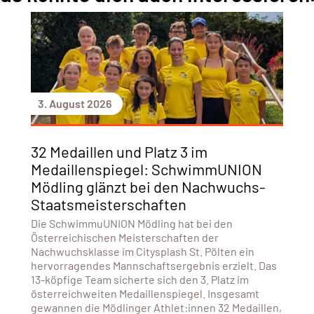
3. August 2026
32 Medaillen und Platz 3 im
Medaillenspiegel: SchwimmUNION
Mödling glänzt bei den Nachwuchs-
Staatsmeisterschaften
Die SchwimmuUNION Mödling hat bei den
Österreichischen Meisterschaften der
Nachwuchsklasse im Citysplash St. Pölten ein
hervorragendes Mannschaftsergebnis erzielt. Das
13-köpfige Team sicherte sich den 3. Platz im
österreichweiten Medaillenspiegel. Insgesamt
gewannen die Mödlinger Athlet:innen 32 Medaillen,