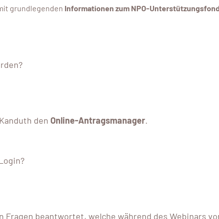
ATHLET
h mit grundlegenden
Informationen zum NPO-Unterstützungsfon
HANDBALL
St. Pölten, 3100 Sankt 
DETAILS 
erden?
a Kanduth den
Online-Antragsmanager
.
 Login?
en Fragen beantwortet, welche während des Webinars vo