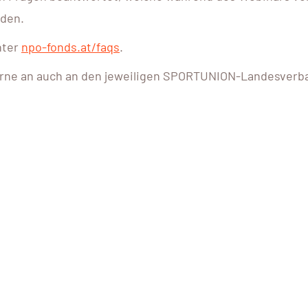
rden.
nter
npo-fonds.at/faqs
.
gerne an auch an den jeweiligen SPORTUNION-Landesverb