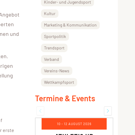
Kinder- und Jugendsport
Kultur
-Angebot
perten
Marketing & Kommunikation
nnen und
Sportpolitik
Trendsport
gen.
Verband
erigen
Vereins-News
ellung
Wettkampfsport
Termine & Events
uf
UST 2026
17 - 19 AUGUST 2026
r erste