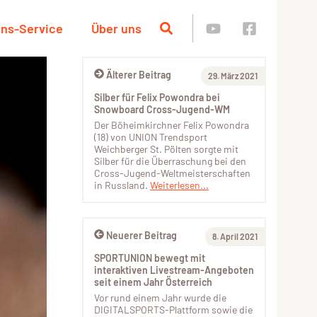
ins-Service
Über uns
Älterer Beitrag
29. März 2021
Silber für Felix Powondra bei
Snowboard Cross-Jugend-WM
Der Böheimkirchner Felix Powondra
(18) von UNION Trendsport
Weichberger St. Pölten sorgte mit
Silber für die Überraschung bei den
Cross-Jugend-Weltmeisterschaften
in Russland.
Weiterlesen...
Neuerer Beitrag
8. April 2021
SPORTUNION bewegt mit
interaktiven Livestream-Angeboten
seit einem Jahr Österreich
Vor rund einem Jahr wurde die
DIGITALSPORTS-Plattform sowie die