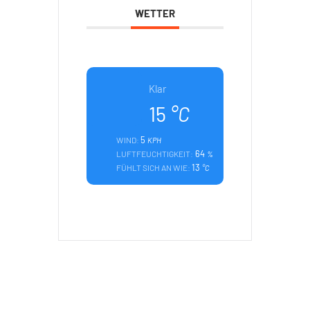
WETTER
Klar
15
°C
5
WIND:
KPH
64
LUFTFEUCHTIGKEIT:
%
13
FÜHLT SICH AN WIE:
°C