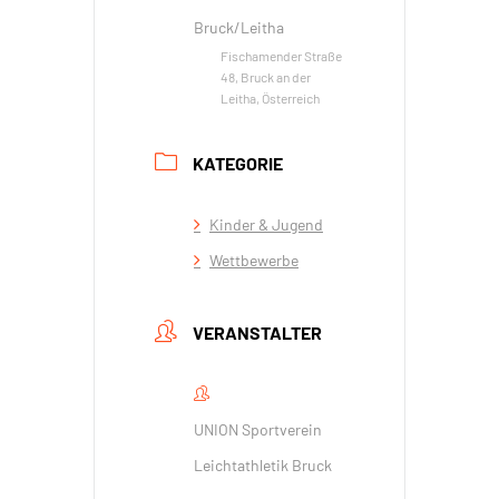
Bruck/Leitha
Fischamender Straße
48, Bruck an der
Leitha, Österreich
KATEGORIE
Kinder & Jugend
Wettbewerbe
VERANSTALTER
UNION Sportverein
Leichtathletik Bruck