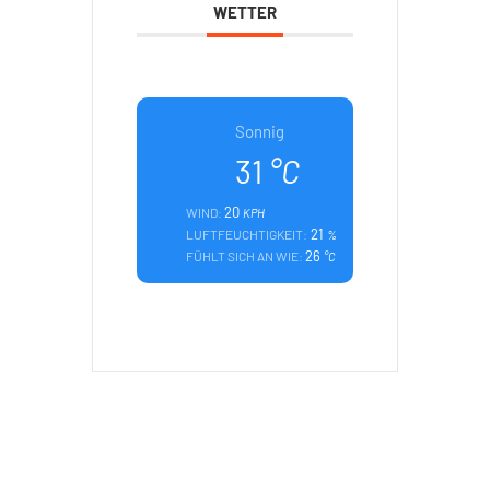
WETTER
Sonnig
31
°C
20
WIND:
KPH
21
LUFTFEUCHTIGKEIT:
%
26
FÜHLT SICH AN WIE:
°C