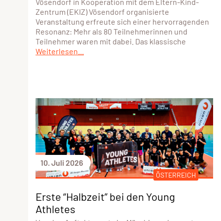
Vösendorf in Kooperation mit dem Eltern-Kind-
Zentrum (EKIZ) Vösendorf organisierte
Veranstaltung erfreute sich einer hervorragenden
Resonanz: Mehr als 80 Teilnehmerinnen und
Teilnehmer waren mit dabei. Das klassische
Weiterlesen...
10. Juli 2026
ÖSTERREICH
Erste “Halbzeit” bei den Young
Athletes