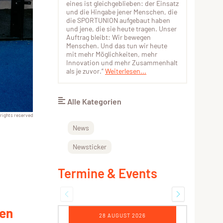
eines ist gleichgeblieben: der Einsatz
und die Hingabe jener Menschen, die
die SPORTUNION aufgebaut haben
und jene, die sie heute tragen. Unser
Auftrag bleibt: Wir bewegen
Menschen. Und das tun wir heute
mit mehr Möglichkeiten, mehr
Innovation und mehr Zusammenhalt
als je zuvor.”
Weiterlesen...
Alle Kategorien
 rights reserved
News
:
Newsticker
Termine & Events
den
28 AUGUST 2026
12 - 13 SEPTEMBER 2026