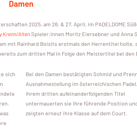
Damen
ÜBU
BA
terschaften 2025, am 26. & 27. April, im PADELDOME Sü
USZ Porzell
 Krenn/Alten
Spieler:innen Moritz Eiersebner und Anna 
m mit Rainhard Boisits erstmals den Herrentitel holte, 
DE
ereits zum dritten Mal in Folge den Meistertitel bei den
te sich
Bei den Damen bestätigten Schmid und Prenn
en
Ausnahmestellung im österreichischen Padel.
endete
ihrem dritten aufeinanderfolgenden Titel
ren.
untermauerten sie ihre führende Position un
 was
zeigten erneut ihre Klasse auf dem Court.
ere