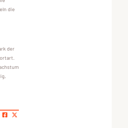
die
eln die
ark der
ortart.
Wachstum
ig,