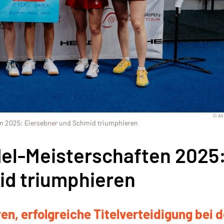
© All
en 2025: Eiersebner und Schmid triumphieren
del-Meisterschaften 2025
id triumphieren
n, erfolgreiche Titelverteidigung bei 