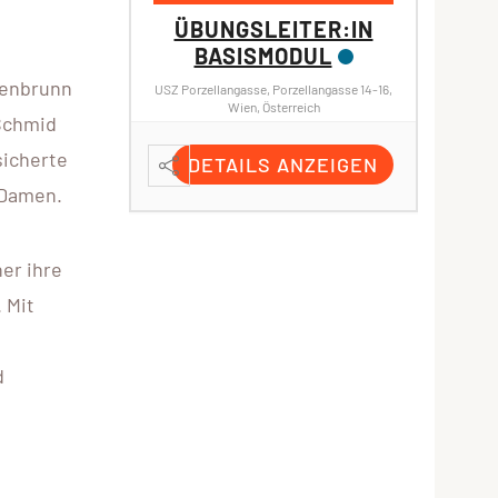
NGSLEITER:IN
ÜBUNGSLEITER:IN
SISMODUL
SPEZIALMODUL
KINDERSPORT
ßenbrunn
angasse, Porzellangasse 14-16,
Wien, Österreich
Turnsaal Quellenstraße 56, Quellenstraße
Schmid
56, 1100 Wien, Österreich
sicherte
TAILS ANZEIGEN
DETAILS ANZEIGEN
 Damen.
er ihre
 Mit
d