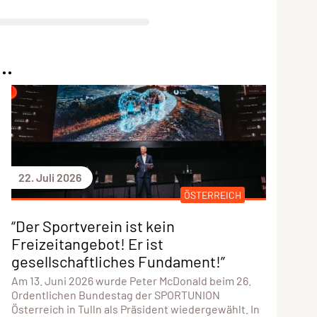
..
22. Juli 2026
ÖSTERREICH
“Der Sportverein ist kein
Freizeitangebot! Er ist
gesellschaftliches Fundament!”
Am 13. Juni 2026 wurde Peter McDonald beim 26.
Ordentlichen Bundestag der SPORTUNION
Österreich in Tulln als Präsident wiedergewählt. In