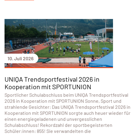
10. Juli 2026
UNIQA Trendsportfestival 2026 in
Kooperation mit SPORTUNION
Sportlicher Schulabschluss beim UNIQA Trendsportfestival
2026 in Kooperation mit SPORTUNION Sonne, Sport und
strahlende Gesichter: Das UNIQA Trendsportfestival 2026 in
Kooperation mit SPORTUNION sorgte auch heuer wieder für
einen energiegeladenen und unvergesslichen
Schulabschluss! Rekordzahl der sportbegeisterten
Schüler:innen: 855! Sie verwandelten die
Leichtathletikanlage beim Tivolistadion in Innsbruck, Tirol
am 30. Juni 2026 in ein echtes Bewegungsparadies.
Weiterlesen...