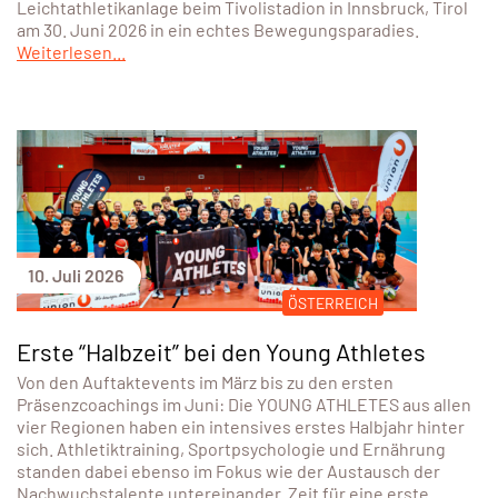
10. Juli 2026
ÖSTERREICH
Erste “Halbzeit” bei den Young Athletes
Von den Auftaktevents im März bis zu den ersten
Präsenzcoachings im Juni: Die YOUNG ATHLETES aus allen
vier Regionen haben ein intensives erstes Halbjahr hinter
sich. Athletiktraining, Sportpsychologie und Ernährung
standen dabei ebenso im Fokus wie der Austausch der
Nachwuchstalente untereinander. Zeit für eine erste
Zwischenbilanz.
Weiterlesen...