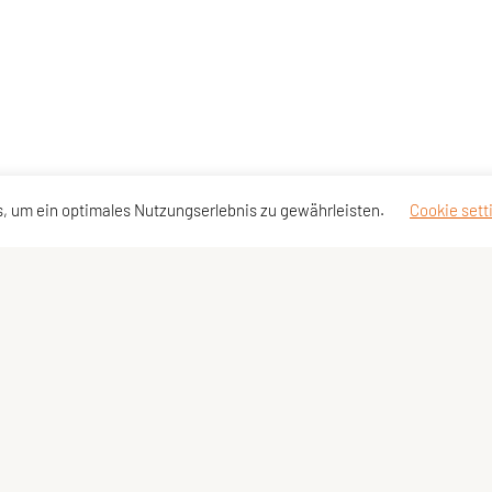
, um ein optimales Nutzungserlebnis zu gewährleisten.
Cookie sett
Kontaktadressen
Schnellzu
Landesgeschäftsstelle
SPORTUN
Landesvorstand
Vereinsv
Spartenreferenten
Design-P
Fotoplat