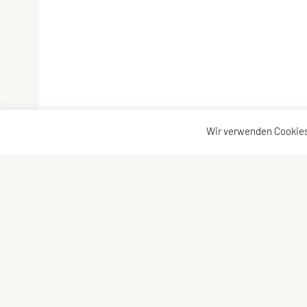
Wir verwenden Cookies
SPORTUNION Kärnten
Wilsonstraße
25
,
9020 Klagenfurt
Tel
efon:
+43
463
/
23 184
E-Mail:
office@sportunion-kaernten.at
ZVR-Zahl: 597363855