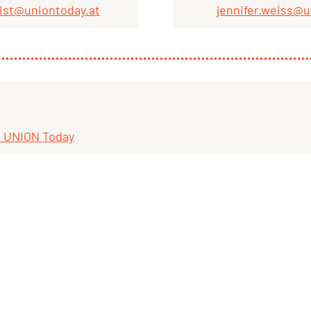
rist@uniontoday.at
jennifer.weiss@u
t UNION Today