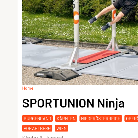
Home
SPORTUNION Ninja
BURGENLAND
KÄRNTEN
NIEDERÖSTERREICH
OBER
VORARLBERG
WIEN
Kinder & Jugend