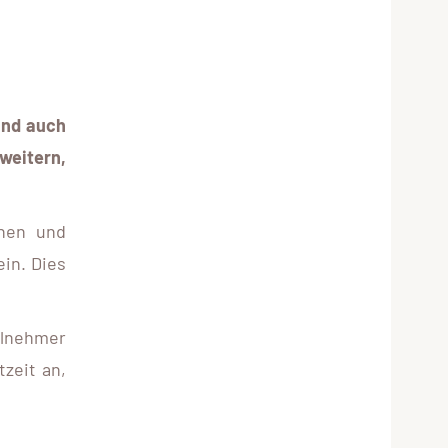
und auch
rweitern,
nnen und
in. Dies
ilnehmer
tzeit an,