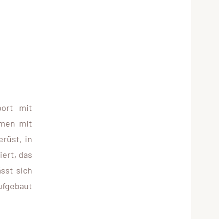
port mit
mmen mit
rüst, in
ert, das
ässt sich
ufgebaut