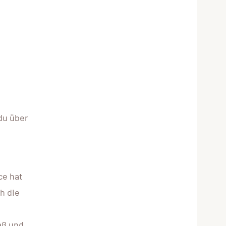
du über
ce hat
h die
aß und