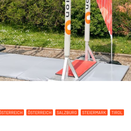
ÖSTERREICH
ÖSTERREICH
SALZBURG
STEIERMARK
TIROL