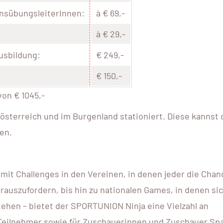
einsübungsleiterInnen:
à € 69,-
à € 29,-
usbildung:
€ 249,-
€ 150,-
on € 1045,-
rösterreich und im Burgenland stationiert. Diese kannst 
en.
mit Challenges in den Vereinen, in denen jeder die Chan
rauszufordern, bis hin zu nationalen Games, in denen sic
ehen – bietet der SPORTUNION Ninja eine Vielzahl an
 Teilnehmer sowie für Zuschauerinnen und Zuschauer Sp