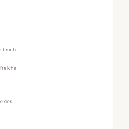
iedenste
freiche
ge des