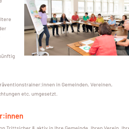
e
ltere
der
r
e
künftig
präventionstrainer:innen in Gemeinden, Vereinen,
chtungen etc. umgesetzt.
r:innen
 Trittsicher & aktiv in Ihre Gemeinde, Ihren Verein, Ihr