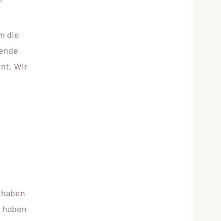
m die
sende
nt. Wir
e
r haben
d haben