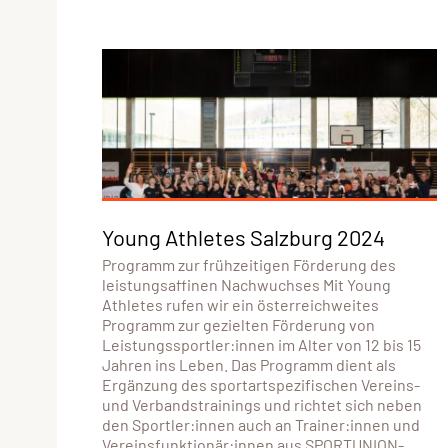
Young Athletes Salzburg 2024
Programm zur frühzeitigen Förderung des
leistungsaffinen Nachwuchses Mit Young
Athletes rufen wir ein österreichweites
Programm zur gezielten Förderung von
Leistungssportler:innen im Alter von 12 bis 15
Jahren ins Leben. Das Programm dient als
Ergänzung des sportartspezifischen Vereins-
und Verbandstrainings und richtet sich neben
den Sportler:innen auch an Trainer:innen und
Vereinsfunktionär:innen aus SPORTUNION-