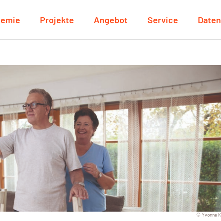
demie
Projekte
Angebot
Service
Date
© Yvonne K