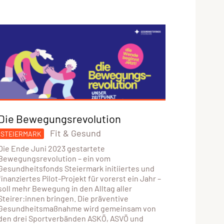
Die Bewegungsrevolution
Fit & Gesund
STEIERMARK
Die Ende Juni 2023 gestartete
Bewegungsrevolution – ein vom
Gesundheitsfonds Steiermark initiiertes und
finanziertes Pilot-Projekt für vorerst ein Jahr –
soll mehr Bewegung in den Alltag aller
Steirer:innen bringen. Die präventive
Gesundheitsmaßnahme wird gemeinsam von
den drei Sportverbänden ASKÖ, ASVÖ und