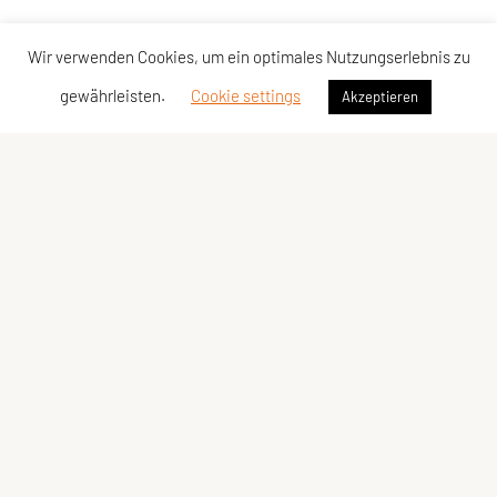
Wir verwenden Cookies, um ein optimales Nutzungserlebnis zu
gewährleisten.
Cookie settings
Akzeptieren
SPORTUNION Kärnten
Wilsonstraße
25
,
9020 Klagenfurt
Tel
efon:
+43
463
/
23 184
E-Mail:
office@sportunion-kaernten.at
ZVR-Zahl: 597363855
Öffnungszeiten:
Montag – Donnerstag: 08:00 – 16:00 Uhr
Freitag: 08:00 – 13:00 Uhr