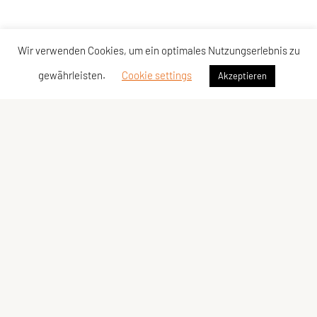
Wir verwenden Cookies, um ein optimales Nutzungserlebnis zu
gewährleisten.
Cookie settings
Akzeptieren
SPORTUNION Kärnten
Wilsonstraße
25
,
9020 Klagenfurt
Tel
efon:
+43
463
/
23 184
E-Mail:
office@sportunion-kaernten.at
ZVR-Zahl: 597363855
Öffnungszeiten: