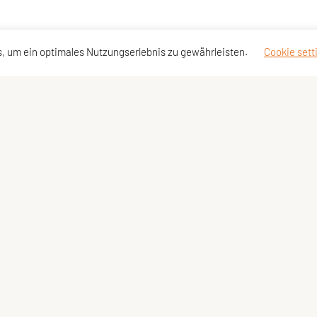
, um ein optimales Nutzungserlebnis zu gewährleisten.
Cookie sett
Kontaktadressen
Schnellzu
Landesgeschäftsstelle
SPORTUN
Landesvorstand
Vereinsv
Spartenreferenten
Design-P
Fotoplat