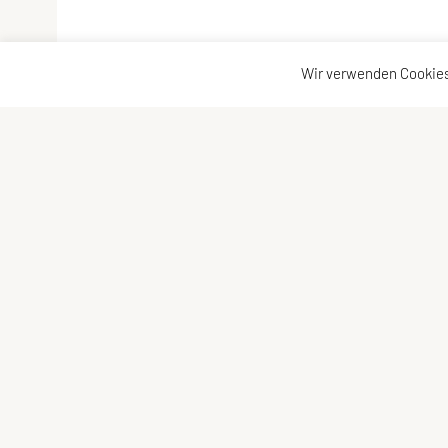
Wir verwenden Cookies
SPORTUNION Kärnten
Wilsonstraße
25
,
9020 Klagenfurt
Tel
efon:
+43
463
/
23 184
E-Mail:
office@sportunion-kaernten.at
ZVR-Zahl: 597363855
Öffnungszeiten:
Montag – Donnerstag: 08:00 – 16:00 Uhr