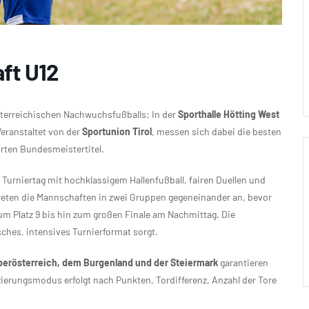
ft U12
terreichischen Nachwuchsfußballs: In der
Sporthalle Hötting West
Veranstaltet von der
Sportunion Tirol
, messen sich dabei die besten
rten Bundesmeistertitel.
Turniertag mit hochklassigem Hallenfußball, fairen Duellen und
treten die Mannschaften in zwei Gruppen gegeneinander an, bevor
 um Platz 9 bis hin zum großen Finale am Nachmittag. Die
sches, intensives Turnierformat sorgt.
 Oberösterreich, dem Burgenland und der Steiermark
garantieren
tzierungsmodus erfolgt nach Punkten, Tordifferenz, Anzahl der Tore