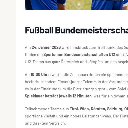
Fußball Bundemeisterscha
Am
24. Jänner 2026
wird Innsbruck zum Treffpunkt des ös
finden die
Sportunion Bundesmeisterschaften U12
statt. 
U12-Teams aus ganz Österreich und kämpfen um den begeh
Ab
10:00 Uhr
erwartet die Zuschauer:innen ein spannender 
beeindruckendem Einsatz junger Talente. In der Vorrunde 
es in der Finalrunde um die Platzierungen geht – vom Spiel
Spieldauer beträgt jeweils 12 Minuten
, was für ein dynami
Teilnehmende Teams aus
Tirol, Wien, Kärnten, Salzburg,
sportliche Vielfalt und ein hohes Leistungsniveau. Der Pla
und direktem Vergleich.