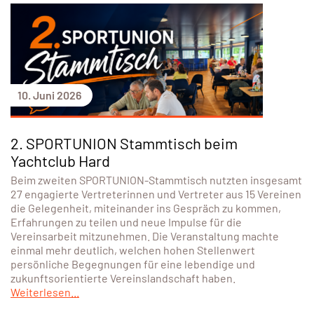
10. Juni 2026
2. SPORTUNION Stammtisch beim
Yachtclub Hard
Beim zweiten SPORTUNION‑Stammtisch nutzten insgesamt
27 engagierte Vertreterinnen und Vertreter aus 15 Vereinen
die Gelegenheit, miteinander ins Gespräch zu kommen,
Erfahrungen zu teilen und neue Impulse für die
Vereinsarbeit mitzunehmen. Die Veranstaltung machte
einmal mehr deutlich, welchen hohen Stellenwert
persönliche Begegnungen für eine lebendige und
zukunftsorientierte Vereinslandschaft haben.
Weiterlesen...