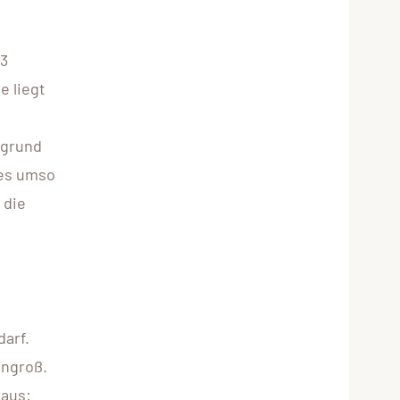
33
e liegt
rgrund
 es umso
 die
arf.
engroß.
raus: