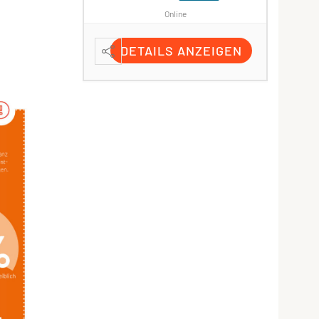
Sa
ONLINE
ne
Har
Online
 ANZEIGEN
D
DETAILS ANZEIGEN