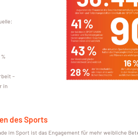
elle:
0 %
beit –
r in
en des Sports
ade im Sport ist das Engagement für mehr weibliche Bet