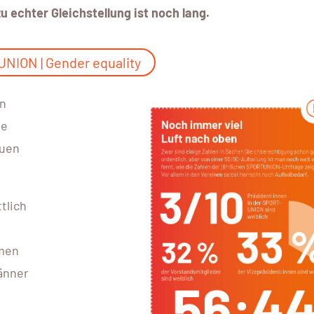
u echter Gleichstellung ist noch lang.
Onli
DETAILS
NION | Gender equality
en
ie
auen
tlich
mmen
änner