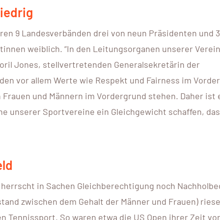
iedrig
hren 9 Landesverbänden drei von neun Präsidenten und 
tinnen weiblich. “In den Leitungsorganen unserer Verein
oril Jones, stellvertretenden Generalsekretärin der
 den vor allem Werte wie Respekt und Fairness im Vorde
on Frauen und Männern im Vordergrund stehen. Daher ist
ne unserer Sportvereine ein Gleichgewicht schaffen, das
eld
 herrscht in Sachen Gleichberechtigung noch Nachholbed
stand zwischen dem Gehalt der Männer und Frauen) ries
den Tennissport. So waren etwa die US Open ihrer Zeit vo