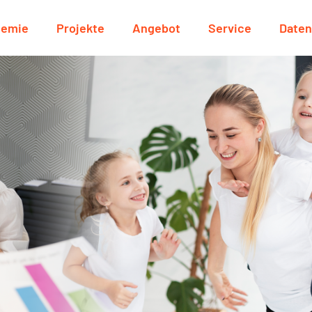
demie
Projekte
Angebot
Service
Date