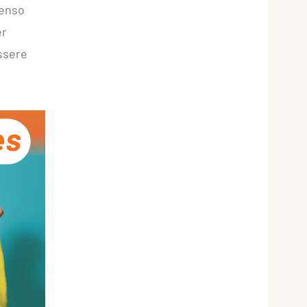
benso
er
ssere