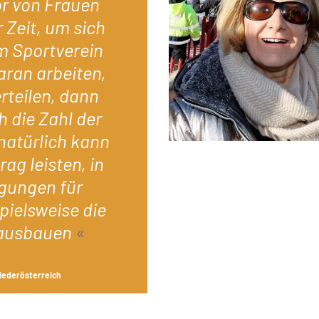
or von Frauen
r Zeit, um sich
m Sportverein
aran arbeiten,
erteilen, dann
h die Zahl der
natürlich kann
rag leisten, in
gungen für
pielsweise die
 ausbauen
iederösterreich