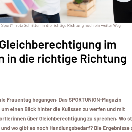
Sport? Trotz Schritten in die richtige Richtung noch ein weiter Weg
 Gleichberechtigung im
n in die richtige Richtung
15 SEPTEM
onale Frauentag begangen. Das SPORTUNION-Magazin
VEREINSB
um einen Blick hinter die Kulissen zu werfen und mit
MODUL I: A
portlerinnen über Gleichberechtigung zu sprechen. Wo s
UM DIE SP
, und wo gibt es noch Handlungsbedarf? Die Ergebnisse 
WIEN