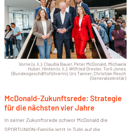
Vorne (v. li.): Claudia Bauer, Peter McDonald, Michaela
Huber. Hinten (v. li.): Wilfried Drexler, Toril Jones
(Bundesgeschäftsführerin), Urs Tanner, Christian Resch
(Generalsekretär)
McDonald-Zukunftsrede: Strategie
für die nächsten vier Jahre
In seiner Zukunftsrede schwor McDonald die
SPORTUNION-Familie jetzt in Tulln auf die