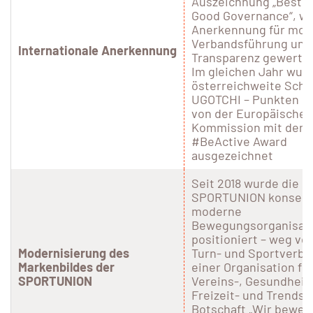
Auszeichnung „Best Pr
Good Governance“, wa
Anerkennung für mod
Verbandsführung und
Internationale Anerkennung
Transparenz gewerte
Im gleichen Jahr wur
österreichweite Schu
UGOTCHI – Punkten mi
von der Europäischen
Kommission mit dem
#BeActive Award
ausgezeichnet
Seit 2018 wurde die
SPORTUNION konsequ
moderne
Bewegungsorganisat
positioniert – weg vo
Modernisierung des
Turn- und Sportverba
Markenbildes der
einer Organisation fü
SPORTUNION
Vereins-, Gesundheits
Freizeit- und Trendsp
Botschaft „Wir bewe