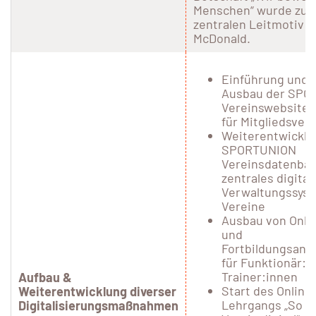
Menschen“ wurde zu
zentralen Leitmotiv d
McDonald.
Einführung und 
Ausbau der SPO
Vereinswebsite-
für Mitgliedsver
Weiterentwicklu
SPORTUNION
Vereinsdatenban
zentrales digital
Verwaltungssyst
Vereine
Ausbau von Onli
und
Fortbildungsang
für Funktionär:i
Trainer:innen
Aufbau &
Start des Online
Weiterentwicklung diverser
Lehrgangs „So w
Digitalisierungsmaßnahmen