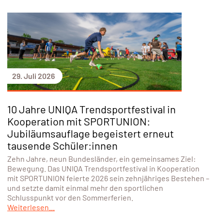
29. Juli 2026
10 Jahre UNIQA Trendsportfestival in
Kooperation mit SPORTUNION:
Jubiläumsauflage begeistert erneut
tausende Schüler:innen
Zehn Jahre, neun Bundesländer, ein gemeinsames Ziel:
Bewegung. Das UNIQA Trendsportfestival in Kooperation
mit SPORTUNION feierte 2026 sein zehnjähriges Bestehen –
und setzte damit einmal mehr den sportlichen
Schlusspunkt vor den Sommerferien.
Weiterlesen...