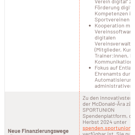
Verein digital“ zu
Förderung digita
Kompetenzen in
Sportvereinen
Kooperation mit
Vereinssoftware
digitalen
Vereinsverwaltu
(Mitglieder, Kurs
Trainer:innen, F
Kommunikation)
Fokus auf Entlas
Ehrenamts durc
Automatisierun
administrativer
Zu den innovativsten
der McDonald-Ära zähl
SPORTUNION
Spendenplattform, die
Herbst 2024 unter
spenden.sportunion.
Neue Finanzierungswege
verfügbar ist. Sie nut