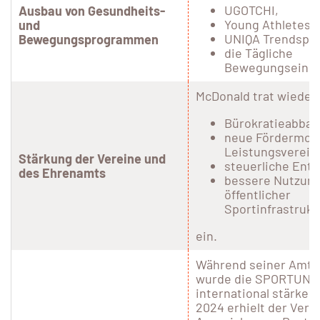
UGOTCHI,
Ausbau von Gesundheits-
Young Athletes,
und
UNIQA Trendsport
Bewegungsprogrammen
die Tägliche
Bewegungseinhe
McDonald trat wiederh
Bürokratieabbau
neue Fördermode
Leistungsverein
Stärkung der Vereine und
steuerliche Entl
des Ehrenamts
bessere Nutzun
öffentlicher
Sportinfrastrukt
ein.
Während seiner Amts
wurde die SPORTUNI
international stärker 
2024 erhielt der Verb